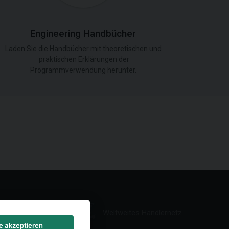
Engineering Handbücher
Laden Sie die Handbücher mit theoretischen und
praktischen Erklärungen der
Programmverwendung herunter.
Weltweites Händlernetz
le akzeptieren