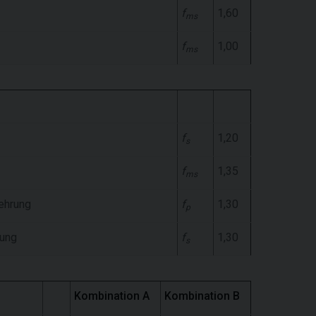
f
1,60
ms
f
1,00
ms
f
1,20
s
f
1,35
ms
ehrung
f
1,30
p
rung
f
1,30
s
Kombination A
Kombination B