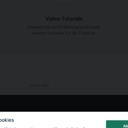
Video-Tutorials
.
Schauen Sie sich Bedienung und Einsatz
unserer Software v in der Praxis an.
Online Hilfe
LinkedIn
ookies
Al