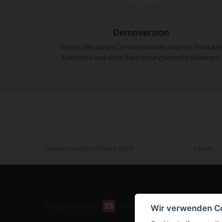
Demoversion
Testen Sie unsere Demoversionen unserer Produkte
Kostenlos und ohne Berechnungseinschränkungen.
Geotechnische Software GEO5
Lernen
Folgen Sie uns:
Youtube
Facebook
Wir verwenden C