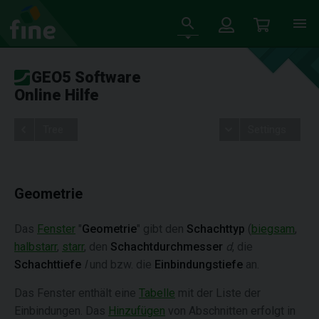
GEO5 Software
Online Hilfe
Tree
Settings
Geometrie
Das
Fenster
"
Geometrie
" gibt den
Schachttyp
(
biegsam
,
halbstarr
,
starr
, den
Schachtdurchmesser
d
, die
Schachttiefe
l
und bzw. die
Einbindungstiefe
an.
Das Fenster enthält eine
Tabelle
mit der Liste der
Einbindungen. Das
Hinzufügen
von Abschnitten erfolgt in