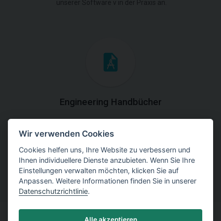
unserer Software v in der Praxis an.
Engineering Handbücher
Laden Sie die Handbücher mit theoretischen und
Wir verwenden Cookies
praktischen Erklärungen der
Programmverwendung herunter.
Cookies helfen uns, Ihre Website zu verbessern und
Ihnen individuellere Dienste anzubieten. Wenn Sie Ihre
Einstellungen verwalten möchten, klicken Sie auf
Anpassen. Weitere Informationen finden Sie in unserer
Datenschutzrichtlinie
.
Alle akzeptieren