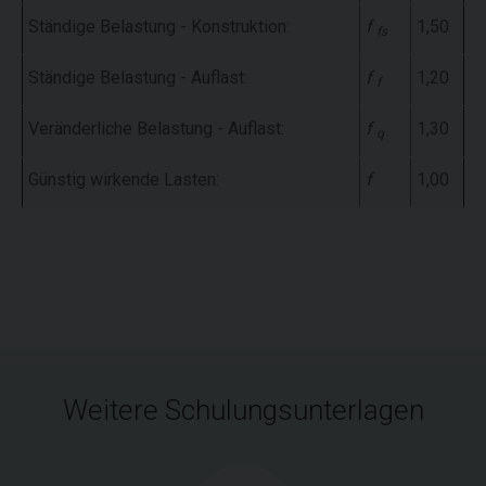
Ständige Belastung - Konstruktion:
f
1,50
fs
Ständige Belastung - Auflast:
f
1,20
f
Veränderliche Belastung - Auflast:
f
1,30
q
Günstig wirkende Lasten:
f
1,00
Weitere Schulungsunterlagen