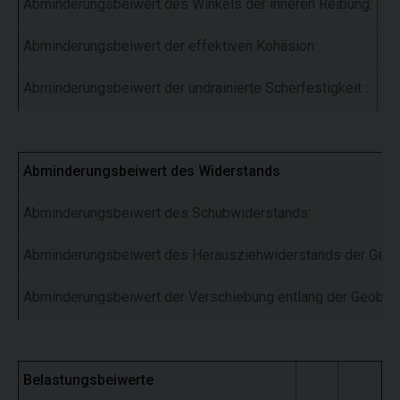
Abminderungsbeiwert des Winkels der inneren Reibung:
f
m
Abminderungsbeiwert der effektiven Kohäsion:
f
m
Abminderungsbeiwert der undrainierte Scherfestigkeit :
f
m
Abminderungsbeiwert des Widerstands
Abminderungsbeiwert des Schubwiderstands:
Abminderungsbeiwert des Herausziehwiderstands der Geo
Abminderungsbeiwert der Verschiebung entlang der Geobew
Belastungsbeiwerte