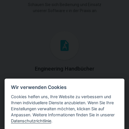
Schauen Sie sich Bedienung und Einsatz
unserer Software v in der Praxis an.
Engineering Handbücher
Laden Sie die Handbücher mit theoretischen und
Wir verwenden Cookies
praktischen Erklärungen der
Programmverwendung herunter.
Cookies helfen uns, Ihre Website zu verbessern und
Ihnen individuellere Dienste anzubieten. Wenn Sie Ihre
Einstellungen verwalten möchten, klicken Sie auf
Anpassen. Weitere Informationen finden Sie in unserer
Datenschutzrichtlinie
.