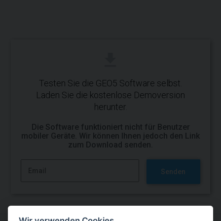
Testen Sie die GEO5 Software selbst.
Laden Sie die kostenlose Demoversion
herunter.
Die Software funktioniert nicht für Benutzer
mobiler Geräte. Wir können Ihnen jedoch den Link
zum Download senden.
Senden
Wir verwenden Cookies