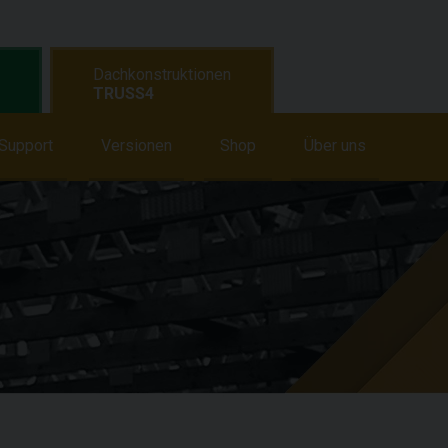
Dachkonstruktionen
TRUSS4
Support
Lernen
Versionen
Support
Aktuelles
Shop
Über uns
Shop
Über