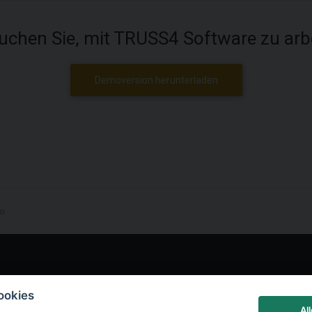
uchen Sie, mit TRUSS4 Software zu arb
Demoversion herunterladen
en
LinkedIn
ookies
Al