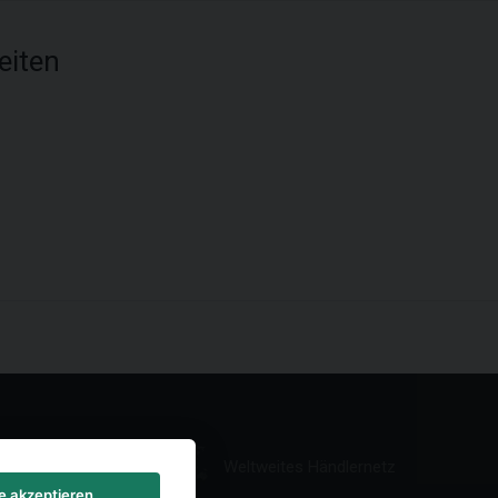
eiten
Weltweites Händlernetz
le akzeptieren