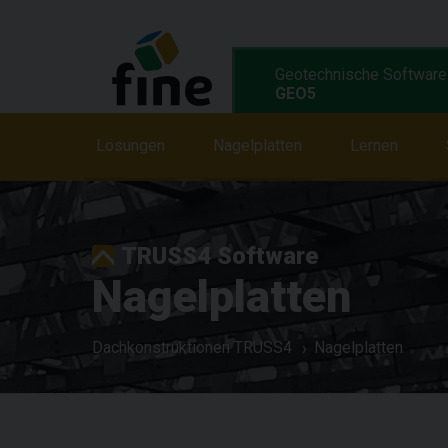
Geotechnische Software
GEO5
Lösungen
Lösungen
Merkmale
Nagelplatten
Programme
Lernen
TRUSS4 Software
Nagelplatten
Dachkonstruktionen TRUSS4
Nagelplatten