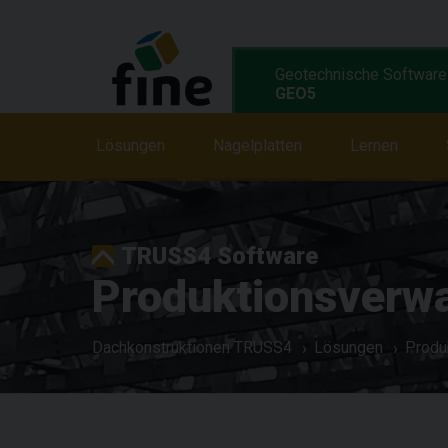
Geotechnische Software
GEO5
Lösungen
Lösungen
Merkmale
Nagelplatten
Programme
Lernen
TRUSS4 Software
Produktionsverw
Dachkonstruktionen TRUSS4
Lösungen
Produ