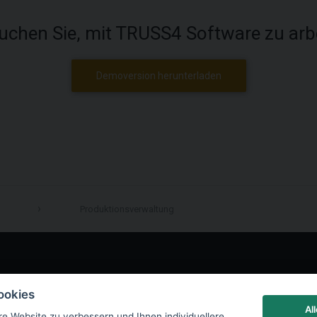
uchen Sie, mit TRUSS4 Software zu arb
Demoversion herunterladen
Produktionsverwaltung
LinkedIn
ookies
Al
re Website zu verbessern und Ihnen individuellere