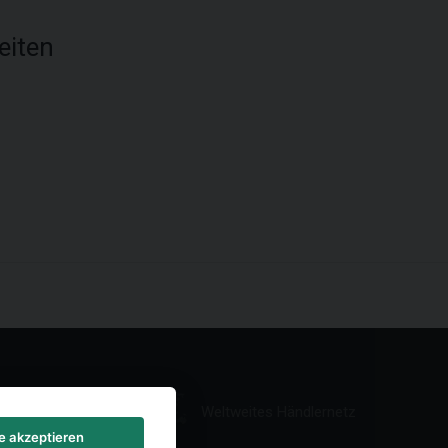
eiten
Weltweites Händlernetz
le akzeptieren