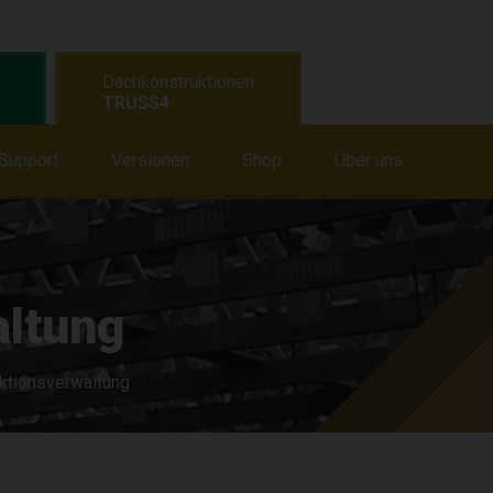
Dachkonstruktionen
TRUSS4
Support
Lernen
Versionen
Support
Aktuelles
Shop
Über uns
Shop
Über
altung
ktionsverwaltung