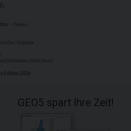
26
itor
– Neues
Großes Upgrade
C
on
(Stahlbeton/Stahl/Holz)
e Edition 2026
GEO5 spart Ihre Zeit!