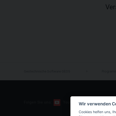
Ver
Geotechnische Software GEO5
Program
Folgen Sie uns:
Youtube
Facebook
Wir verwenden C
Cookies helfen uns, Ih