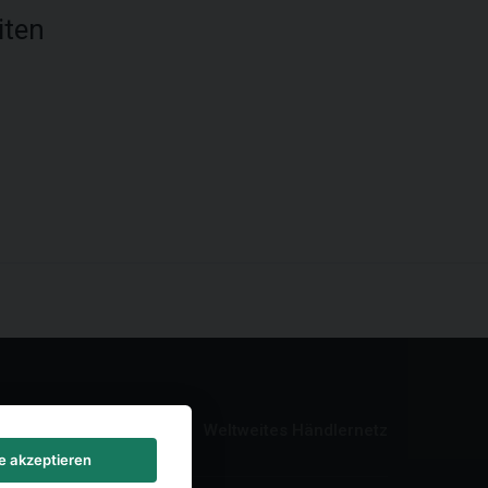
iten
Weltweites Händlernetz
le akzeptieren