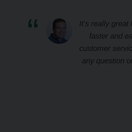
s
It’s really grea
faster and ea
d-
customer servic
any question or