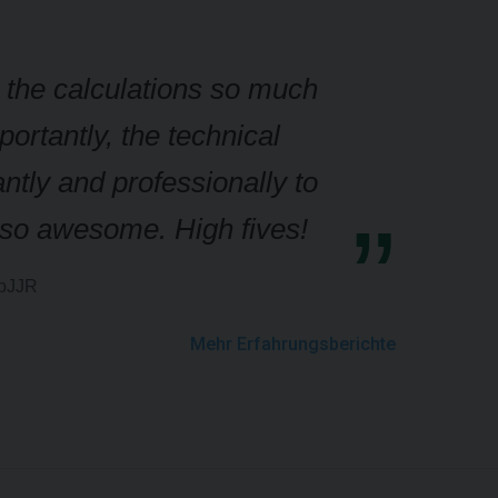
g the calculations so much
ortantly, the technical
ntly and professionally to
g so awesome. High fives!
upJJR
Mehr Erfahrungsberichte