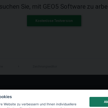
suchen Sie, mit GEO5 Software zu arbe
Kostenlose Testversion
me
Zeichnungseditor
LinkedIn
ookies
Al
re Website zu verbessern und Ihnen individuellere