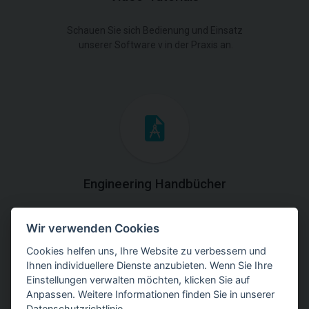
Schauen Sie sich Bedienung und Einsatz
unserer Software v in der Praxis an.
Engineering Handbücher
Laden Sie die Handbücher mit theoretischen und
Wir verwenden Cookies
praktischen Erklärungen der
Programmverwendung herunter.
Cookies helfen uns, Ihre Website zu verbessern und
Ihnen individuellere Dienste anzubieten. Wenn Sie Ihre
Einstellungen verwalten möchten, klicken Sie auf
Anpassen. Weitere Informationen finden Sie in unserer
Datenschutzrichtlinie
.