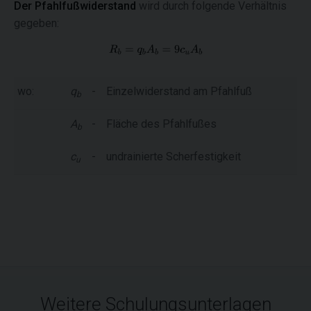
Der Pfahlfußwiderstand
wird durch folgende Verhältnis
gegeben:
wo:
q
-
Einzelwiderstand am Pfahlfuß
b
A
-
Fläche des Pfahlfußes
b
c
-
undrainierte Scherfestigkeit
u
Weitere Schulungsunterlagen