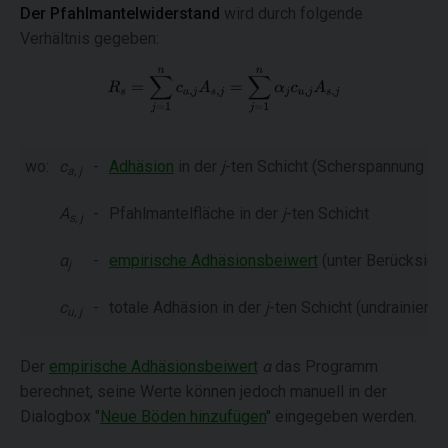
Der Pfahlmantelwiderstand
wird durch folgende
Verhältnis gegeben:
wo:
c
-
Adhäsion
in der
j
-ten Schicht (Scherspannung z
a, j
A
-
Pfahlmantelfläche in der
j
-ten Schicht
s, j
α
-
empirische Adhäsionsbeiwert
(unter Berücksicht
j
c
-
totale Adhäsion in der
j
-ten Schicht (undrainierte
u, j
Der
empirische Adhäsionsbeiwert
α
das Programm
berechnet, seine Werte können jedoch manuell in der
Dialogbox "
Neue Böden hinzufügen
" eingegeben werden.