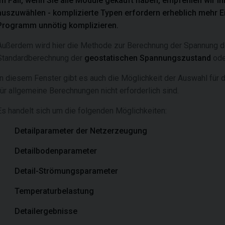
Im Fall, wenn Sie alle Module gekauft haben, empfehlen wir Ih
auszuwählen - komplizierte Typen erfordern erheblich mehr E
Programm unnötig komplizieren.
Außerdem wird hier die Methode zur Berechnung der Spannung de
Standardberechnung der
geostatischen Spannungszustand
ode
In diesem Fenster gibt es auch die Möglichkeit der Auswahl für 
für allgemeine Berechnungen nicht erforderlich sind.
Es handelt sich um die folgenden Möglichkeiten:
Detailparameter der Netzerzeugung
Detailbodenparameter
Detail-Strömungsparameter
Temperaturbelastung
Detailergebnisse