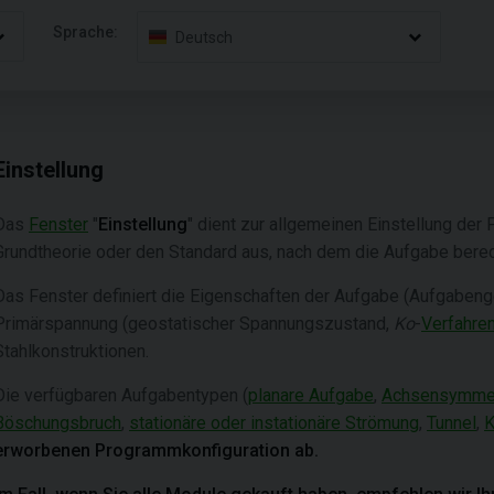
Sprache:
Deutsch
Einstellung
Das
Fenster
"
Einstellung
" dient zur allgemeinen Einstellung de
Grundtheorie oder den Standard aus, nach dem die Aufgabe berec
Das Fenster definiert die Eigenschaften der Aufgabe (Aufgabeng
Primärspannung (geostatischer Spannungszustand,
Ko
-
Verfahre
Stahlkonstruktionen.
Die verfügbaren Aufgabentypen (
planare Aufgabe
,
Achsensymmet
Böschungsbruch
,
stationäre oder instationäre Strömung
,
Tunnel
,
K
erworbenen Programmkonfiguration ab.