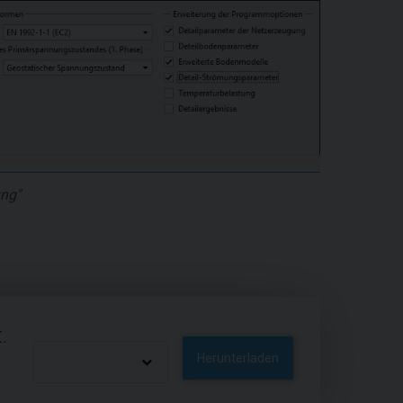
ung"
.
Herunterladen