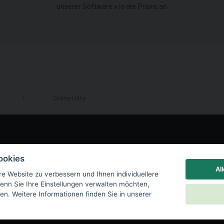
unserer Software v in der Praxis an.
Online Hilfe
LinkedIn
ookies
Al
re Website zu verbessern und Ihnen individuellere
enn Sie Ihre Einstellungen verwalten möchten,
en. Weitere Informationen finden Sie in unserer
chutzbestimmungen
|
Einstellungen für Cookies
|
End User License Agreement