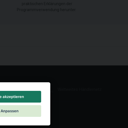
praktischen Erklärungen der
Programmverwendung herunter.
Weltweites Händlernetz
le akzeptieren
Anpassen
|
Kontakt