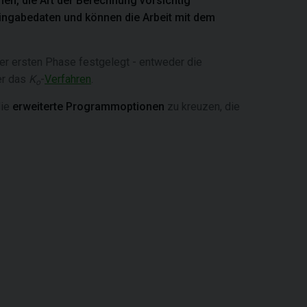
nen, die Art der Berechnung vorsichtig
ingabedaten und können die Arbeit mit dem
r ersten Phase festgelegt - entweder die
r das
K
-
Verfahren
.
o
die
erweiterte Programmoptionen
zu kreuzen, die