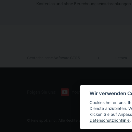
Kostenlos und ohne Berechnungseinschränkungen.
Geotechnische Software GEO5
Lernen
Folgen Sie uns:
Youtube
Facebook
Wir verwenden C
Cookies helfen uns, Ih
Dienste anzubieten. W
klicken Sie auf Anpass
Datenschutzrichtlinie
.
© Fine spol. s r.o., Alle Rechte vorbehalten |
Sitemap
|
Datens