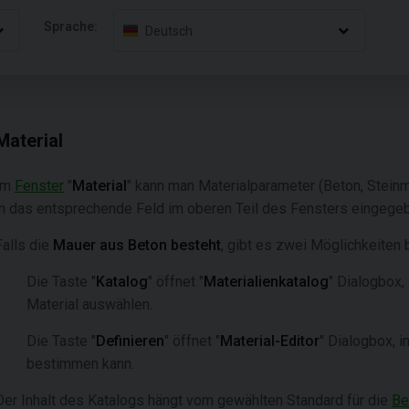
Sprache:
Deutsch
Material
Im
Fenster
"
Material
" kann man Materialparameter (Beton, Stei
in das entsprechende Feld im oberen Teil des Fensters eingege
Falls die
Mauer aus Beton besteht
, gibt es zwei Möglichkeiten 
Die Taste "
Katalog
" öffnet "
Materialienkatalog
" Dialogbox,
Material auswählen.
Die Taste "
Definieren
" öffnet "
Material-Editor
" Dialogbox, 
bestimmen kann.
Der Inhalt des Katalogs hängt vom gewählten Standard für die
Be