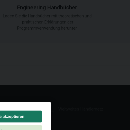
Engineering Handbücher
Laden Sie die Handbücher mit theoretischen und
praktischen Erklärungen der
Programmverwendung herunter.
Weltweites Händlernetz
le akzeptieren