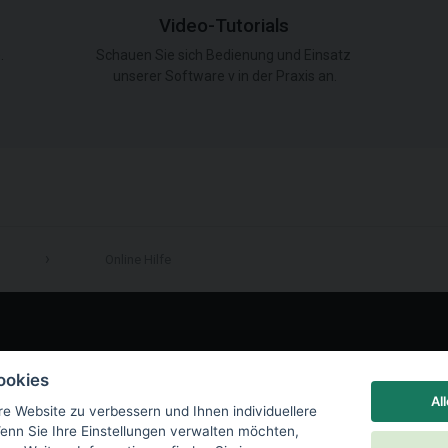
Video-Tutorials
.
Schauen Sie sich Bedienung und Einsatz
unserer Software v in der Praxis an.
Online Hilfe
LinkedIn
ookies
Al
re Website zu verbessern und Ihnen individuellere
enn Sie Ihre Einstellungen verwalten möchten,