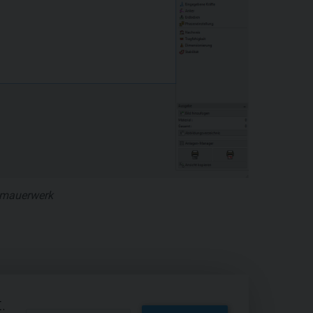
inmauerwerk
.