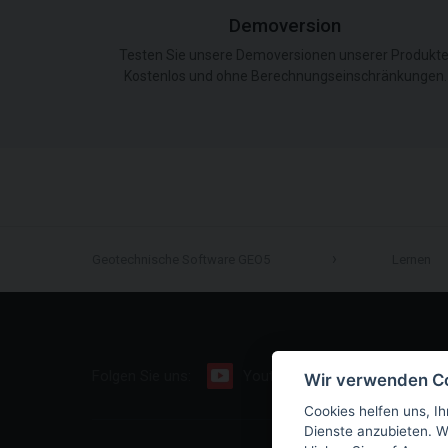
Demoversion
Testen Sie unsere Demoversionen unserer Produkte
Kostenlos und ohne Berechnungseinschränkungen.
Geotechnische Software GEO5
Lernen
Folgen Sie uns:
Youtube
Facebook
Wir verwenden C
Cookies helfen uns, Ih
Dienste anzubieten. W