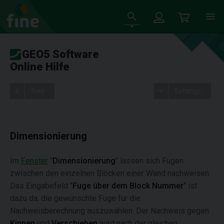
GEO5 Software
Online Hilfe
Tree
Settings
Dimensionierung
Im
Fenster
"
Dimensionierung
" lassen sich Fugen
zwischen den einzelnen Blöcken einer Wand nachweisen.
Das Eingabefeld "
Fuge über dem Block Nummer
" ist
dazu da, die gewünschte Fuge für die
Nachweisberechnung auszuwählen. Der Nachweis gegen
Kippen
und
Verschieben
wird nach der gleichen