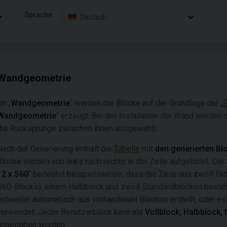
Sprache:
Deutsch
Wandgeometrie
Im „
Wandgeometrie
“ werden die Blöcke auf der Grundlage der „
P
Wandgeometrie
“ erzeugt. Bei der Installation der Wand werden
die Rücksprünge zwischen ihnen ausgewählt.
Nach der Generierung enthält die
Tabelle
mit
den generierten Bl
Blöcke werden von links nach rechts in der Zeile aufgelistet. Di
12 x S60
“ bedeutet beispielsweise, dass die Zeile aus zwölf fi
S60-Blocks), einem Halbblock und zwölf Standardblöcken besteh
entweder automatisch aus vorhandenen Blöcken erstellt, oder e
verwendet. Jeder Benutzerblock kann als
Vollblock, Halbblock, f
angegeben werden.