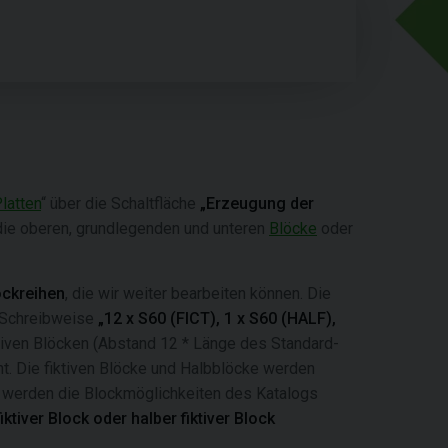
latten
“ über die Schaltfläche
„Erzeugung der
 die oberen, grundlegenden und unteren
Blöcke
oder
ockreihen
, die wir weiter bearbeiten können. Die
e Schreibweise
„12 x S60 (FICT), 1 x S60 (HALF),
ktiven Blöcken (Abstand 12 * Länge des Standard-
t. Die fiktiven Blöcke und Halbblöcke werden
s werden die Blockmöglichkeiten des Katalogs
iktiver Block oder halber fiktiver Block