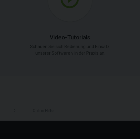
Video-Tutorials
.
Schauen Sie sich Bedienung und Einsatz
unserer Software v in der Praxis an.
Online Hilfe