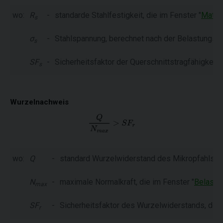
wo:
R
-
standarde Stahlfestigkeit, die im Fenster "
Materi
s
σ
-
Stahlspannung, berechnet nach der Belastungsart
s
SF
-
Sicherheitsfaktor der Querschnittstragfähigkeit, d
s
Wurzelnachweis
wo:
Q
-
standard Wurzelwiderstand des Mikropfahls, d
N
-
maximale Normalkraft, die im Fenster "
Belastu
max
SF
-
Sicherheitsfaktor des Wurzelwiderstands, der i
r