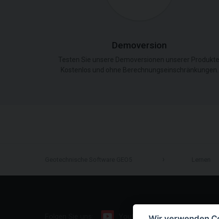
Demoversion
Testen Sie unsere Demoversionen unserer Produkte
Kostenlos und ohne Berechnungseinschränkungen.
Geotechnische Software GEO5
Lernen
Folgen Sie uns:
Youtube
Facebook
Wir verwenden C