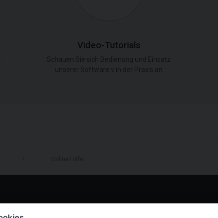
Video-Tutorials
.
Schauen Sie sich Bedienung und Einsatz
unserer Software v in der Praxis an.
Online Hilfe
LinkedIn
ookies