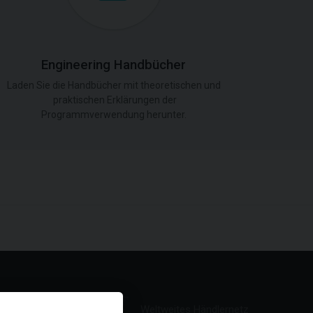
Engineering Handbücher
Laden Sie die Handbücher mit theoretischen und
praktischen Erklärungen der
Programmverwendung herunter.
Weltweites Händlernetz