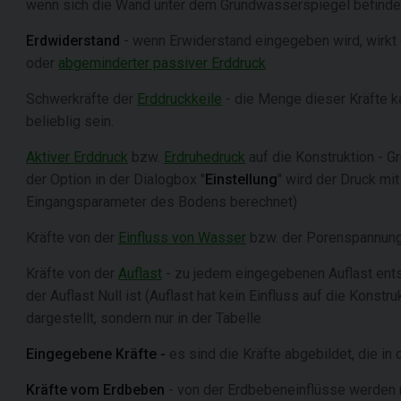
wenn sich die Wand unter dem Grundwasserspiegel befindet,
Erdwiderstand
- wenn Erwiderstand eingegeben wird, wirkt 
oder
abgeminderter passiver Erddruck
Schwerkräfte der
Erddruckkeile
- die Menge dieser Kräfte k
belieblig sein.
Aktiver Erddruck
bzw.
Erdruhedruck
auf die Konstruktion - G
der Option in der Dialogbox "
Einstellung
" wird der Druck m
Eingangsparameter des Bodens berechnet)
Kräfte von der
Einfluss von Wasser
bzw. der Porenspannun
Kräfte von der
Auflast
- zu jedem eingegebenen Auflast entsp
der Auflast Null ist (Auflast hat kein Einfluss auf die Konstr
dargestellt, sondern nur in der Tabelle
Eingegebene Kräfte -
es sind die Kräfte abgebildet, die in
Kräfte vom Erdbeben
- von der Erdbebeneinflüsse werden m