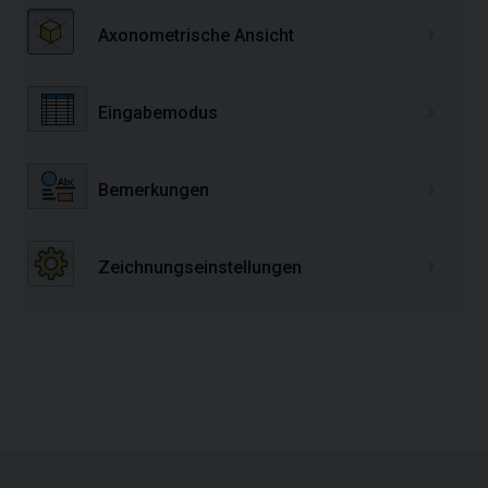
Axonometrische Ansicht
Ze
Eingabemodus
Di
Bemerkungen
Di
Zeichnungseinstellungen
Di