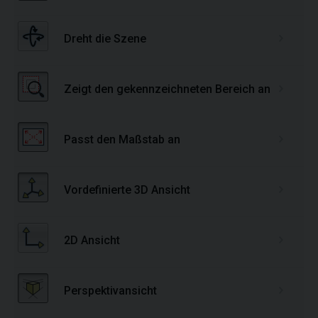
Dreht die Szene
dr
Zeigt den gekennzeichneten Bereich an
Ve
Passt den Maßstab an
Sk
Vordefinierte 3D Ansicht
Ze
2D Ansicht
An
Perspektivansicht
Ze