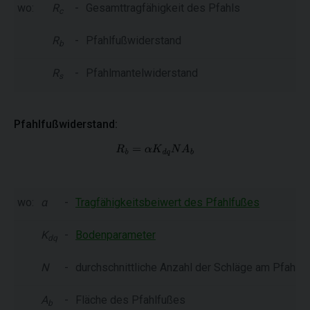
wo:
R
-
Gesamttragfähigkeit des Pfahls
c
R
-
Pfahlfußwiderstand
b
R
-
Pfahlmantelwiderstand
s
Pfahlfußwiderstand:
wo:
α
-
Tragfähigkeitsbeiwert des Pfahlfußes
K
-
Bodenparameter
dq
N
-
durchschnittliche Anzahl der Schläge am Pfahlfu
A
-
Fläche des Pfahlfußes
b