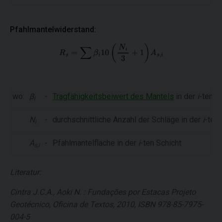
Pfahlmantelwiderstand:
wo:
β
-
Tragfähigkeitsbeiwert des Mantels
in der
i
-ten S
i
N
-
durchschnittliche Anzahl der Schläge in der
i
-ten 
i
A
-
Pfahlmantelfläche in der
i
-ten Schicht
s,i
Literatur:
Cintra J.C.A., Aoki N. : Fundações por Estacas Projeto
Geotécnico, Oficina de Textos, 2010, ISBN 978-85-7975-
004-5