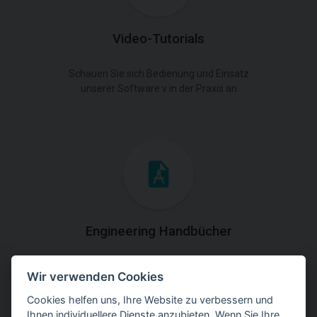
Video-Tutorials
Schauen Sie sich Bedienung und Einsatz
unserer Software v in der Praxis an.
Engineering Handbücher
Laden Sie die Handbücher mit theoretischen und
Wir verwenden Cookies
praktischen Erklärungen der
Programmverwendung herunter.
Cookies helfen uns, Ihre Website zu verbessern und
Ihnen individuellere Dienste anzubieten. Wenn Sie Ihre