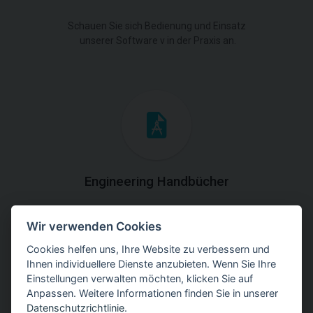
Schauen Sie sich Bedienung und Einsatz
unserer Software v in der Praxis an.
Engineering Handbücher
Laden Sie die Handbücher mit theoretischen und
Wir verwenden Cookies
praktischen Erklärungen der
Programmverwendung herunter.
Cookies helfen uns, Ihre Website zu verbessern und
Ihnen individuellere Dienste anzubieten. Wenn Sie Ihre
Einstellungen verwalten möchten, klicken Sie auf
Anpassen. Weitere Informationen finden Sie in unserer
Datenschutzrichtlinie
.