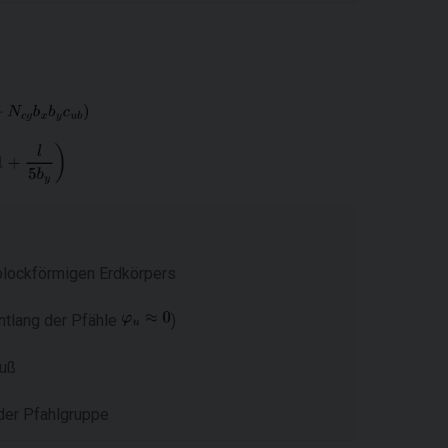
blockförmigen Erdkörpers
entlang der Pfähle
)
fuß
 der Pfahlgruppe