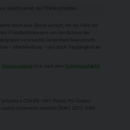
res Grundrissmaß der Pfahlkopfplatte)
läche durch eine Ebene verläuft, die die Füße der
eines Pfahldurchmessers von den Achsen der
fahlgruppe verursachte Gesamtlast beansprucht.
nde – Mantelreibung – und durch Tragfähigkeit an
r
Grenzzustände
bzw. nach dem
Sicherheitsfaktor
.
 příručka k CSN EN 1997. Praha: Pro Českou
 vydalo Informační centrum ČKAIT, 2012. ISBN