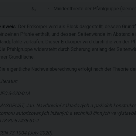
b
-
Mindestbreite der Pfahlgruppe (kleine
x
Hinweis
: Der Erdkörper wird als Block dargestellt, dessen Grundf
einzelnen Pfähle enthält, und dessen Seitenwände im Abstand 
Randpfähle verlaufen. Dieser Erdkörper wird durch die von der P
Die Pfahlgruppe widersteht durch Scherung entlang der Seitenwä
ihrer Grundfläche.
Die eigentliche Nachweisberechnung erfolgt nach der Theorie de
Literatur:
UFC 3-220-01A
MASOPUST, Jan. Navrhování základových a pažicích konstrukcí:
komoru autorizovaných inženýrů a techniků činných ve výstavbě
978-80-87438-31-2.
CSN 73 1004 (July 2020).