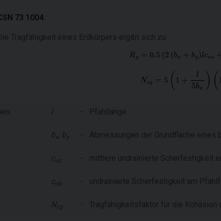
CSN 73 1004
:
Die Tragfähigkeit eines Erdkörpers ergibt sich zu:
wo:
l
-
Pfahllänge
b
,
b
-
Abmessungen der Grundfläche eines 
x
y
c
-
mittlere undrainierte Scherfestigkeit 
us
c
-
undrainierte Scherfestigkeit am Pfahl
ub
N
-
Tragfähigkeitsfaktor für die Kohäsion
cg