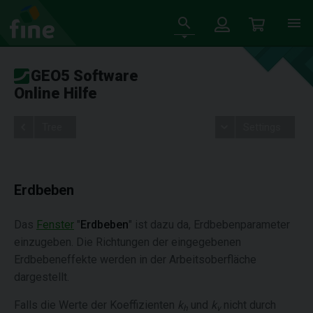
GEO5 Software
Online Hilfe
Tree
Settings
Erdbeben
Das
Fenster
"
Erdbeben
" ist dazu da, Erdbebenparameter
einzugeben. Die Richtungen der eingegebenen
Erdbebeneffekte werden in der Arbeitsoberfläche
dargestellt.
Falls die Werte der Koeffizienten
k
und
k
nicht durch
h
v