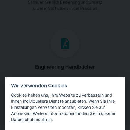
Schauen Sie sich Bedienung und Einsatz
unserer Software v in der Praxis an.
Engineering Handbücher
Laden Sie die Handbücher mit theoretischen und
Wir verwenden Cookies
praktischen Erklärungen der
Programmverwendung herunter.
Cookies helfen uns, Ihre Website zu verbessern und
Ihnen individuellere Dienste anzubieten. Wenn Sie Ihre
Einstellungen verwalten möchten, klicken Sie auf
Anpassen. Weitere Informationen finden Sie in unserer
Datenschutzrichtlinie
.