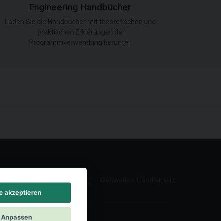
Engineering Handbücher
Laden Sie die Handbücher mit theoretischen und
praktischen Erklärungen der
Programmverwendung herunter.
Weltweites Händlernetz
le akzeptieren
Anpassen