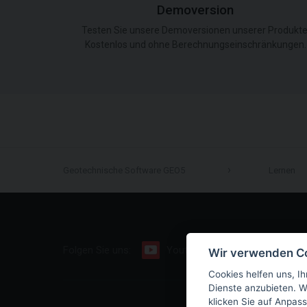
Demoversion
Testen Sie unsere Demoversionen unserer Produkte
Kostenlos und ohne Berechnungseinschränkungen.
Geotechnische Software GEO5
Lernen
Folgen Sie uns:
Youtube
Facebook
Wir verwenden C
Cookies helfen uns, Ih
Dienste anzubieten. W
klicken Sie auf Anpass