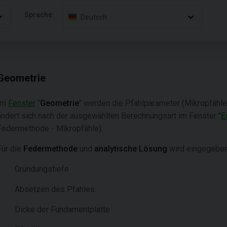
Sprache:
Deutsch
Geometrie
Im
Fenster
"
Geometrie
" werden die Pfahlparameter (Mikropfähl
ändert sich nach der ausgewählten Berechnungsart im Fenster "
E
Federmethode - Mikropfähle).
Für die
Federmethode
und
analytische Lösung
wird eingegeben
Gründungstiefe
Absetzen des Pfahles
Dicke der Fundamentplatte