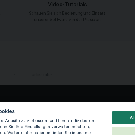
Video-Tutorials
.
Schauen Sie sich Bedienung und Einsatz
unserer Software v in der Praxis an.
Online Hilfe
LinkedIn
ookies
Al
re Website zu verbessern und Ihnen individuellere
enn Sie Ihre Einstellungen verwalten möchten,
en. Weitere Informationen finden Sie in unserer