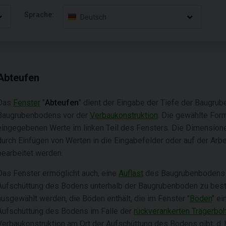
Sprache:
Deutsch
Abteufen
Das
Fenster
"
Abteufen
" dient der Eingabe der Tiefe der Baugru
Baugrubenbodens vor der
Verbaukonstruktion
. Die gewählte For
eingegebenen Werte im linken Teil des Fensters. Die Dimension
durch Einfügen von Werten in die Eingabefelder oder auf der Arbe
bearbeitet werden.
Das Fenster ermöglicht auch, eine
Auflast
des Baugrubenboden
Aufschüttung des Bodens unterhalb der Baugrubenboden zu best
ausgewählt werden, die Böden enthält, die im Fenster "
Böden
" e
Aufschüttung des Bodens im Falle der
rückverankerten Trägerbo
Verbaukonstruktion am Ort der Aufschüttung des Bodens gibt, d. 