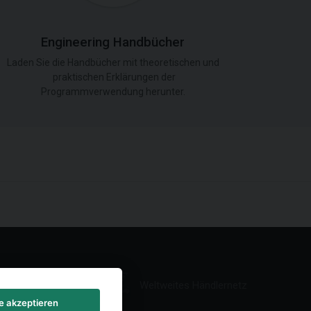
Engineering Handbücher
Laden Sie die Handbücher mit theoretischen und
praktischen Erklärungen der
Programmverwendung herunter.
Weltweites Händlernetz
le akzeptieren