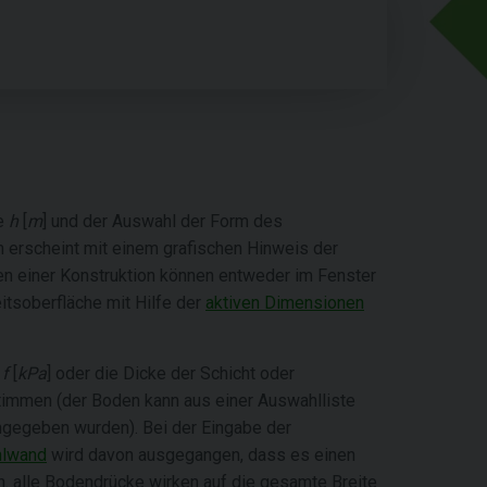
be
h
[
m
] und der Auswahl der Form des
m erscheint mit einem grafischen Hinweis der
en einer Konstruktion können entweder im Fenster
itsoberfläche mit Hilfe der
aktiven Dimensionen
s
f
[
kPa
] oder die Dicke der Schicht oder
immen (der Boden kann aus einer Auswahlliste
ingegeben wurden). Bei der Eingabe der
hlwand
wird davon ausgegangen, dass es einen
h. alle Bodendrücke wirken auf die gesamte Breite