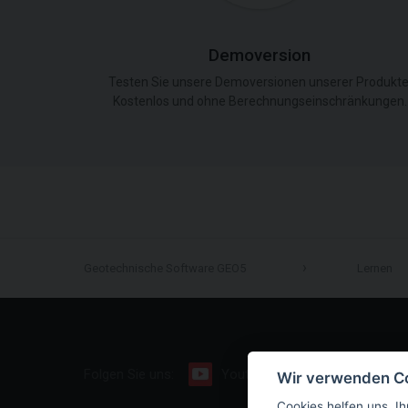
Demoversion
Testen Sie unsere Demoversionen unserer Produkte
Kostenlos und ohne Berechnungseinschränkungen.
Geotechnische Software GEO5
Lernen
Folgen Sie uns:
Youtube
Facebook
Wir verwenden C
Cookies helfen uns, Ih