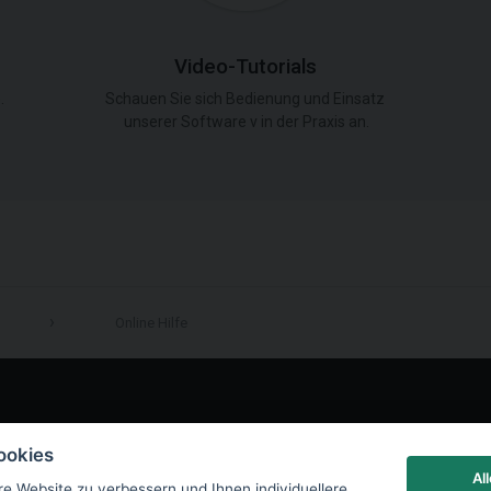
Video-Tutorials
.
Schauen Sie sich Bedienung und Einsatz
unserer Software v in der Praxis an.
Online Hilfe
LinkedIn
ookies
Al
re Website zu verbessern und Ihnen individuellere