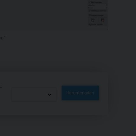
en"
.
Herunterladen